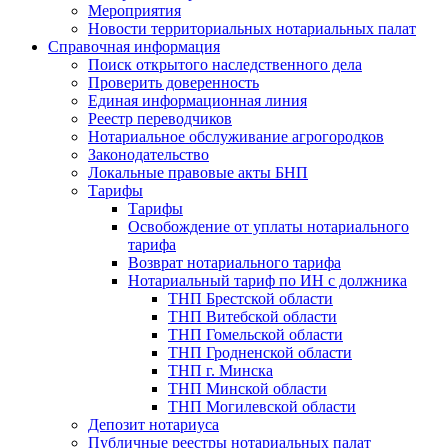
Мероприятия
Новости территориальных нотариальных палат
Справочная информация
Поиск открытого наследственного дела
Проверить доверенность
Единая информационная линия
Реестр переводчиков
Нотариальное обслуживание агрогородков
Законодательство
Локальные правовые акты БНП
Тарифы
Тарифы
Освобождение от уплаты нотариального
тарифа
Возврат нотариального тарифа
Нотариальный тариф по ИН с должника
ТНП Брестской области
ТНП Витебской области
ТНП Гомельской области
ТНП Гродненской области
ТНП г. Минска
ТНП Минской области
ТНП Могилевской области
Депозит нотариуса
Публичные реестры нотариальных палат