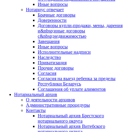
Иные вопросы
Нотариус отвечает
Брачные договоры
Доверенности
Договоры купли-продажи, мены, дарения
и&nbsp;иные договоры
с&nbsp;недвижимостью
Завещания
Иные вопросы
Исполнительные надписи
Наследство
Приватизация
Прочие договоры
Согласия
Согласия на выезд ребенка за пределы
Республики Беларусь
Соглашения об уплате алиментов
Нотариальный архив
О деятельности архивов
Административные процедуры
Контакты
Нотариальный архив Брестского
нотариального округа
Нотариальный архив Витебского
нотариального округа