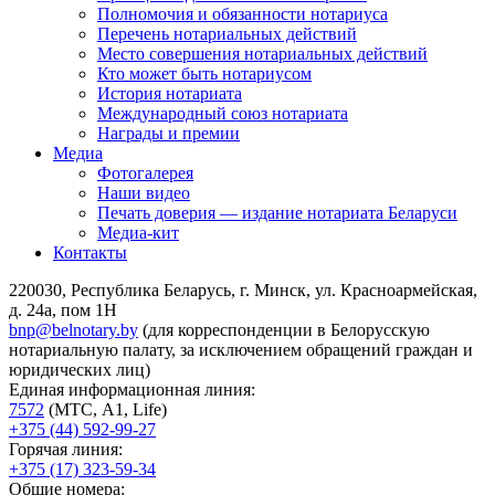
Полномочия и обязанности нотариуса
Перечень нотариальных действий
Место совершения нотариальных действий
Кто может быть нотариусом
История нотариата
Международный союз нотариата
Награды и премии
Медиа
Фотогалерея
Наши видео
Печать доверия — издание нотариата Беларуси
Медиа-кит
Контакты
220030, Республика Беларусь, г. Минск, ул. Красноармейская,
д. 24а, пом 1Н
bnp@belnotary.by
(для корреспонденции в Белорусскую
нотариальную палату, за исключением обращений граждан и
юридических лиц)
Единая информационная линия:
7572
(МТС, A1, Life)
+375 (44) 592-99-27
Горячая линия:
+375 (17) 323-59-34
Общие номера: