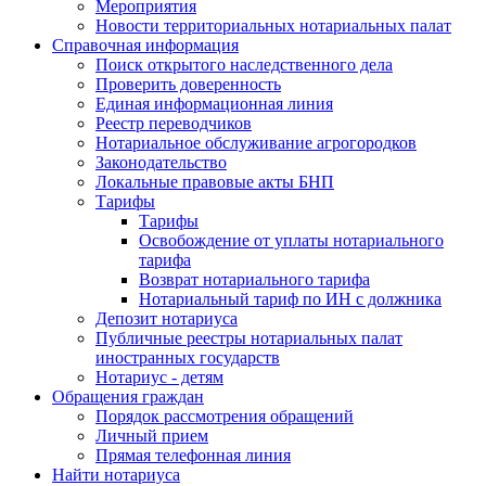
Мероприятия
Новости территориальных нотариальных палат
Справочная информация
Поиск открытого наследственного дела
Проверить доверенность
Единая информационная линия
Реестр переводчиков
Нотариальное обслуживание агрогородков
Законодательство
Локальные правовые акты БНП
Тарифы
Тарифы
Освобождение от уплаты нотариального
тарифа
Возврат нотариального тарифа
Нотариальный тариф по ИН с должника
Депозит нотариуса
Публичные реестры нотариальных палат
иностранных государств
Нотариус - детям
Обращения граждан
Порядок рассмотрения обращений
Личный прием
Прямая телефонная линия
Найти нотариуса