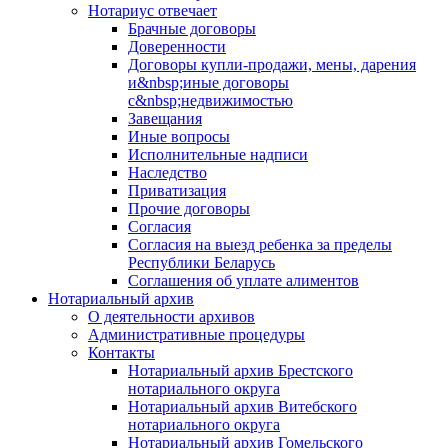
Нотариус отвечает
Брачные договоры
Доверенности
Договоры купли-продажи, мены, дарения
и&nbsp;иные договоры
с&nbsp;недвижимостью
Завещания
Иные вопросы
Исполнительные надписи
Наследство
Приватизация
Прочие договоры
Согласия
Согласия на выезд ребенка за пределы
Республики Беларусь
Соглашения об уплате алиментов
Нотариальный архив
О деятельности архивов
Административные процедуры
Контакты
Нотариальный архив Брестского
нотариального округа
Нотариальный архив Витебского
нотариального округа
Нотариальный архив Гомельского