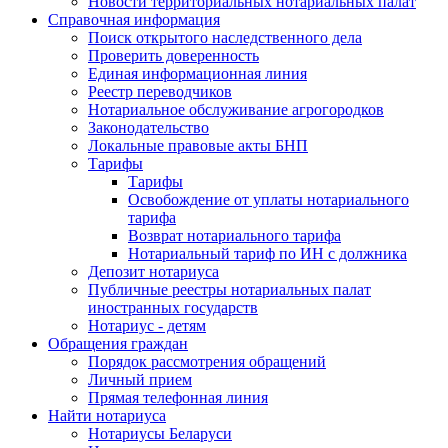
Новости территориальных нотариальных палат
Справочная информация
Поиск открытого наследственного дела
Проверить доверенность
Единая информационная линия
Реестр переводчиков
Нотариальное обслуживание агрогородков
Законодательство
Локальные правовые акты БНП
Тарифы
Тарифы
Освобождение от уплаты нотариального
тарифа
Возврат нотариального тарифа
Нотариальный тариф по ИН с должника
Депозит нотариуса
Публичные реестры нотариальных палат
иностранных государств
Нотариус - детям
Обращения граждан
Порядок рассмотрения обращений
Личный прием
Прямая телефонная линия
Найти нотариуса
Нотариусы Беларуси