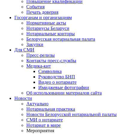
Повышение квалификации
События
Печать доверия
Госорганам и организациям
Нормативные акты
Нотариусы Беларуси
Нотариальные конторы
Белорусская нотариальная палата
Закупки
Для СМИ
Пресс-релизы
Контакты пресс-службы
Медика-кит
Символика
Руководство БНП
Видео о нотариате
Имиджевые фотографии
Об использовании материалов сайта
Новости
Актуально
Нотариальная практика
Новости Белорусской нотариальной палаты
СМИ о нотариате
Нотариат в мире
Мероприятия