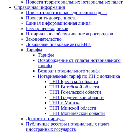
Новости территориальных нотариальных палат
Справочная информация
Поиск открытого наследственного дела
Проверить доверенность
Единая информационная линия
Реестр переводчиков
Нотариальное обслуживание агрогородков
Законодательство
Локальные правовые акты БНП
Тарифы
Тарифы
Освобождение от уплаты нотариального
тарифа
Возврат нотариального тарифа
Нотариальный тариф по ИН с должника
ТНП Брестской области
ТНП Витебской области
ТНП Гомельской области
ТНП Гродненской области
ТНП г. Минска
ТНП Минской области
ТНП Могилевской области
Депозит нотариуса
Публичные реестры нотариальных палат
иностранных государств