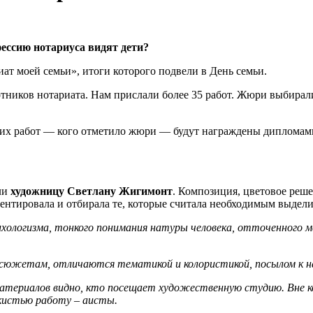
фессию нотариуса видят дети?
иат моей семьи», итоги которого подвели в День семьи.
отников нотариата. Нам прислали более 35 работ. Жюри выбирали
их работ — кого отметило жюри — будут награждены дипломами
ли
художницу Светлану Жигимонт
. Композиция, цветовое реше
ентировала и отбирала те, которые считала необходимым выдели
ихологизма, тонкого понимания натуры человека, отточенного м
сюжетам, отличаются тематикой и колористикой, посылом к на
атериалов видно, кто посещает художественную студию. Вне к
 кистью работу – аисты.