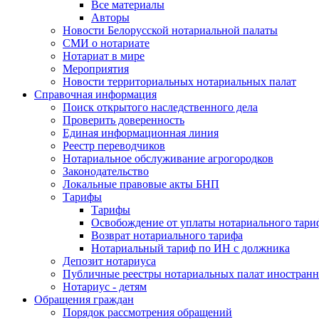
Все материалы
Авторы
Новости Белорусской нотариальной палаты
СМИ о нотариате
Нотариат в мире
Мероприятия
Новости территориальных нотариальных палат
Справочная информация
Поиск открытого наследственного дела
Проверить доверенность
Единая информационная линия
Реестр переводчиков
Нотариальное обслуживание агрогородков
Законодательство
Локальные правовые акты БНП
Тарифы
Тарифы
Освобождение от уплаты нотариального тари
Возврат нотариального тарифа
Нотариальный тариф по ИН с должника
Депозит нотариуса
Публичные реестры нотариальных палат иностранн
Нотариус - детям
Обращения граждан
Порядок рассмотрения обращений