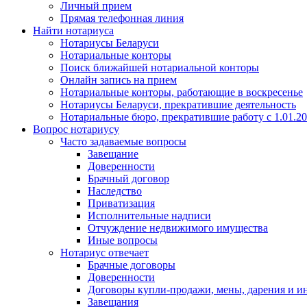
Личный прием
Прямая телефонная линия
Найти нотариуса
Нотариусы Беларуси
Нотариальные конторы
Поиск ближайшей нотариальной конторы
Онлайн запись на прием
Нотариальные конторы, работающие в воскресенье
Нотариусы Беларуси, прекратившие деятельность
Нотариальные бюро, прекратившие работу с 1.01.2
Вопрос нотариусу
Часто задаваемые вопросы
Завещание
Доверенности
Брачный договор
Наследство
Приватизация
Исполнительные надписи
Отчуждение недвижимого имущества
Иные вопросы
Нотариус отвечает
Брачные договоры
Доверенности
Договоры купли-продажи, мены, дарения и и
Завещания