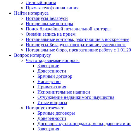
Личный прием
Прямая телефонная линия
Найти нотариуса
Нотариусы Беларуси
Нотариальные конторы
Поиск ближайшей нотариальной конторы
Онлайн запись на прием
Нотариальные конторы, работающие в воскресенье
Нотариусы Беларуси, прекратившие деятельность
Нотариальные бюро, прекратившие работу с 1.01.2
Вопрос нотариусу
Часто задаваемые вопросы
Завещание
Доверенности
Брачный договор
Наследство
Приватизация
Исполнительные надписи
Отчуждение недвижимого имущества
Иные вопросы
Нотариус отвечает
Брачные договоры
Доверенности
Договоры купли-продажи, мены, дарения и и
Завещания