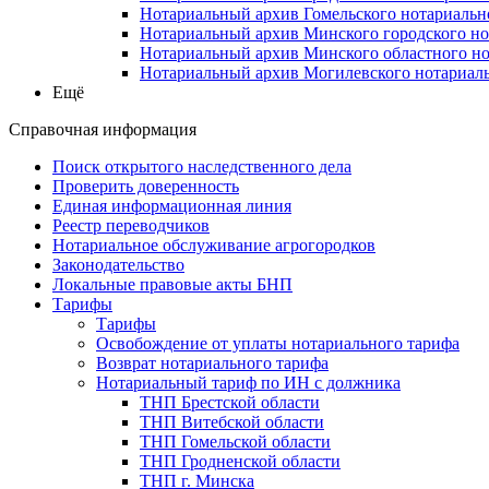
Нотариальный архив Гомельского нотариальн
Нотариальный архив Минского городского но
Нотариальный архив Минского областного но
Нотариальный архив Могилевского нотариаль
Ещё
Справочная информация
Поиск открытого наследственного дела
Проверить доверенность
Единая информационная линия
Реестр переводчиков
Нотариальное обслуживание агрогородков
Законодательство
Локальные правовые акты БНП
Тарифы
Тарифы
Освобождение от уплаты нотариального тарифа
Возврат нотариального тарифа
Нотариальный тариф по ИН с должника
ТНП Брестской области
ТНП Витебской области
ТНП Гомельской области
ТНП Гродненской области
ТНП г. Минска