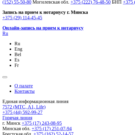
(152) 55-50-80
Могилевская обл.
+375 (222) 76-48-50
БНП
+375 
Запись на прием к нотариусу г. Минска
+375 (29) 114-45-45
Онлайн-запись на прием к нотариусу
Ru
Ru
Eng
Bel
Es
Fr
О палате
Контакты
Единая информационная линия
7572
(МТС, A1, Life)
+375 (44) 592-99-27
Горячая линия
г. Минск
+375 (17) 243-08-95
Минская обл.
+375 (17) 251-07-94
Брестская обл.
+375 (162) 52-14-57