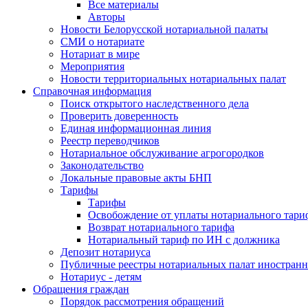
Все материалы
Авторы
Новости Белорусской нотариальной палаты
СМИ о нотариате
Нотариат в мире
Мероприятия
Новости территориальных нотариальных палат
Справочная информация
Поиск открытого наследственного дела
Проверить доверенность
Единая информационная линия
Реестр переводчиков
Нотариальное обслуживание агрогородков
Законодательство
Локальные правовые акты БНП
Тарифы
Тарифы
Освобождение от уплаты нотариального тари
Возврат нотариального тарифа
Нотариальный тариф по ИН с должника
Депозит нотариуса
Публичные реестры нотариальных палат иностранн
Нотариус - детям
Обращения граждан
Порядок рассмотрения обращений