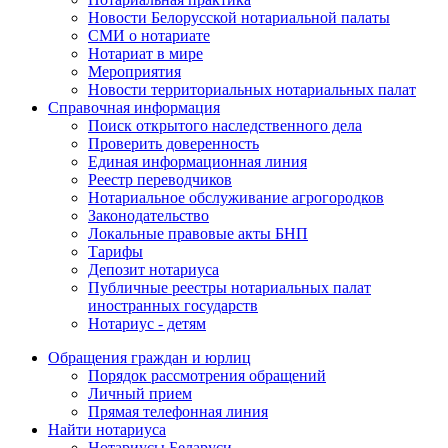
Новости Белорусской нотариальной палаты
СМИ о нотариате
Нотариат в мире
Мероприятия
Новости территориальных нотариальных палат
Справочная информация
Поиск открытого наследственного дела
Проверить доверенность
Единая информационная линия
Реестр переводчиков
Нотариальное обслуживание агрогородков
Законодательство
Локальные правовые акты БНП
Тарифы
Депозит нотариуса
Публичные реестры нотариальных палат
иностранных государств
Нотариус - детям
Обращения граждан и юрлиц
Порядок рассмотрения обращений
Личный прием
Прямая телефонная линия
Найти нотариуса
Нотариусы Беларуси