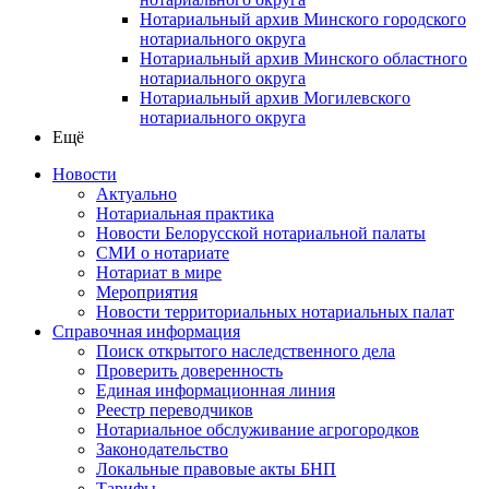
Нотариальный архив Минского городского
нотариального округа
Нотариальный архив Минского областного
нотариального округа
Нотариальный архив Могилевского
нотариального округа
Ещё
Новости
Актуально
Нотариальная практика
Новости Белорусской нотариальной палаты
СМИ о нотариате
Нотариат в мире
Мероприятия
Новости территориальных нотариальных палат
Справочная информация
Поиск открытого наследственного дела
Проверить доверенность
Единая информационная линия
Реестр переводчиков
Нотариальное обслуживание агрогородков
Законодательство
Локальные правовые акты БНП
Тарифы