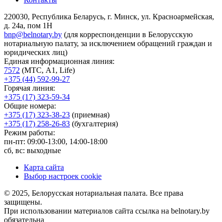
220030, Республика Беларусь, г. Минск, ул. Красноармейская,
д. 24а, пом 1Н
bnp@belnotary.by
(для корреспонденции в Белорусскую
нотариальную палату, за исключением обращений граждан и
юридических лиц)
Единая информационная линия:
7572
(МТС, A1, Life)
+375 (44) 592-99-27
Горячая линия:
+375 (17) 323-59-34
Общие номера:
+375 (17) 323-38-23
(приемная)
+375 (17) 258-26-83
(бухгалтерия)
Режим работы:
пн-пт: 09:00-13:00, 14:00-18:00
сб, вс: выходные
Карта сайта
Выбор настроек cookie
© 2025, Белорусская нотариальная палата. Все права
защищены.
При использовании материалов сайта ссылка на belnotary.by
обязательна