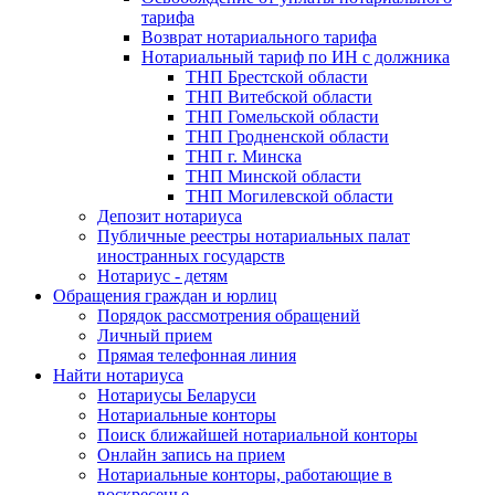
тарифа
Возврат нотариального тарифа
Нотариальный тариф по ИН с должника
ТНП Брестской области
ТНП Витебской области
ТНП Гомельской области
ТНП Гродненской области
ТНП г. Минска
ТНП Минской области
ТНП Могилевской области
Депозит нотариуса
Публичные реестры нотариальных палат
иностранных государств
Нотариус - детям
Обращения граждан и юрлиц
Порядок рассмотрения обращений
Личный прием
Прямая телефонная линия
Найти нотариуса
Нотариусы Беларуси
Нотариальные конторы
Поиск ближайшей нотариальной конторы
Онлайн запись на прием
Нотариальные конторы, работающие в
воскресенье