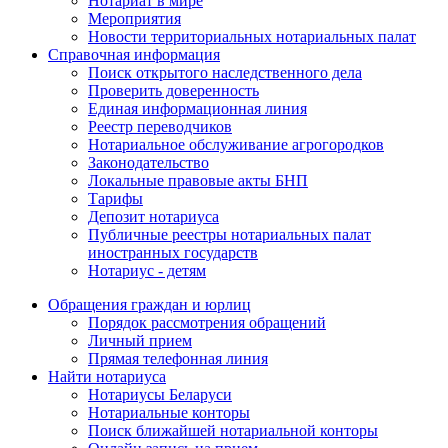
Нотариат в мире
Мероприятия
Новости территориальных нотариальных палат
Справочная информация
Поиск открытого наследственного дела
Проверить доверенность
Единая информационная линия
Реестр переводчиков
Нотариальное обслуживание агрогородков
Законодательство
Локальные правовые акты БНП
Тарифы
Депозит нотариуса
Публичные реестры нотариальных палат
иностранных государств
Нотариус - детям
Обращения граждан и юрлиц
Порядок рассмотрения обращений
Личный прием
Прямая телефонная линия
Найти нотариуса
Нотариусы Беларуси
Нотариальные конторы
Поиск ближайшей нотариальной конторы