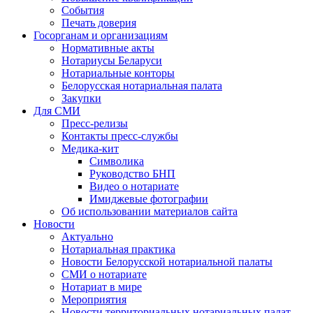
События
Печать доверия
Госорганам и организациям
Нормативные акты
Нотариусы Беларуси
Нотариальные конторы
Белорусская нотариальная палата
Закупки
Для СМИ
Пресс-релизы
Контакты пресс-службы
Медика-кит
Символика
Руководство БНП
Видео о нотариате
Имиджевые фотографии
Об использовании материалов сайта
Новости
Актуально
Нотариальная практика
Новости Белорусской нотариальной палаты
СМИ о нотариате
Нотариат в мире
Мероприятия
Новости территориальных нотариальных палат