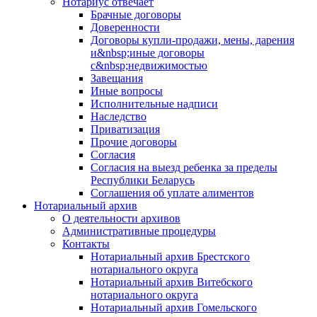
Нотариус отвечает
Брачные договоры
Доверенности
Договоры купли-продажи, мены, дарения
и&nbsp;иные договоры
с&nbsp;недвижимостью
Завещания
Иные вопросы
Исполнительные надписи
Наследство
Приватизация
Прочие договоры
Согласия
Согласия на выезд ребенка за пределы
Республики Беларусь
Соглашения об уплате алиментов
Нотариальный архив
О деятельности архивов
Административные процедуры
Контакты
Нотариальный архив Брестского
нотариального округа
Нотариальный архив Витебского
нотариального округа
Нотариальный архив Гомельского