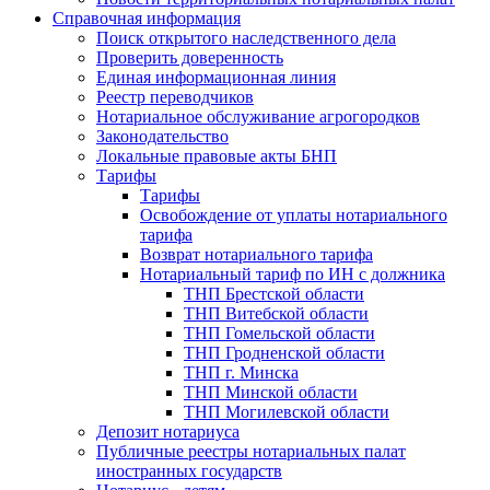
Справочная информация
Поиск открытого наследственного дела
Проверить доверенность
Единая информационная линия
Реестр переводчиков
Нотариальное обслуживание агрогородков
Законодательство
Локальные правовые акты БНП
Тарифы
Тарифы
Освобождение от уплаты нотариального
тарифа
Возврат нотариального тарифа
Нотариальный тариф по ИН с должника
ТНП Брестской области
ТНП Витебской области
ТНП Гомельской области
ТНП Гродненской области
ТНП г. Минска
ТНП Минской области
ТНП Могилевской области
Депозит нотариуса
Публичные реестры нотариальных палат
иностранных государств