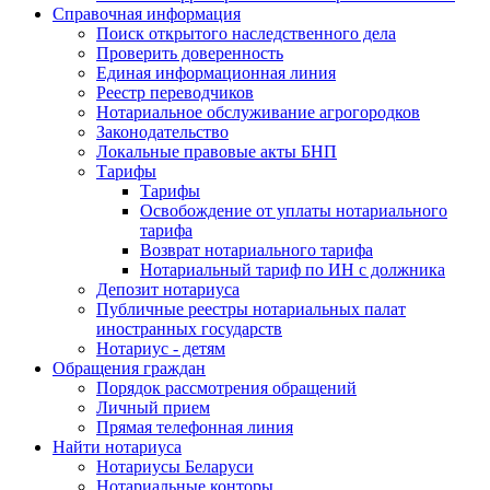
Справочная информация
Поиск открытого наследственного дела
Проверить доверенность
Единая информационная линия
Реестр переводчиков
Нотариальное обслуживание агрогородков
Законодательство
Локальные правовые акты БНП
Тарифы
Тарифы
Освобождение от уплаты нотариального
тарифа
Возврат нотариального тарифа
Нотариальный тариф по ИН с должника
Депозит нотариуса
Публичные реестры нотариальных палат
иностранных государств
Нотариус - детям
Обращения граждан
Порядок рассмотрения обращений
Личный прием
Прямая телефонная линия
Найти нотариуса
Нотариусы Беларуси
Нотариальные конторы