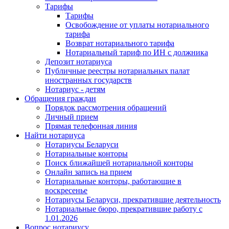
Тарифы
Тарифы
Освобождение от уплаты нотариального
тарифа
Возврат нотариального тарифа
Нотариальный тариф по ИН с должника
Депозит нотариуса
Публичные реестры нотариальных палат
иностранных государств
Нотариус - детям
Обращения граждан
Порядок рассмотрения обращений
Личный прием
Прямая телефонная линия
Найти нотариуса
Нотариусы Беларуси
Нотариальные конторы
Поиск ближайшей нотариальной конторы
Онлайн запись на прием
Нотариальные конторы, работающие в
воскресенье
Нотариусы Беларуси, прекратившие деятельность
Нотариальные бюро, прекратившие работу с
1.01.2026
Вопрос нотариусу