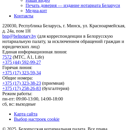
Наши видео
Печать доверия — издание нотариата Беларуси
Медиа-кит
Контакты
220030, Республика Беларусь, г. Минск, ул. Красноармейская,
д. 24а, пом 1Н
bnp@belnotary.by
(для корреспонденции в Белорусскую
нотариальную палату, за исключением обращений граждан и
юридических лиц)
Единая информационная линия:
7572
(МТС, A1, Life)
+375 (44) 592-99-27
Горячая линия:
+375 (17) 323-59-34
Общие номера:
+375 (17) 323-38-23
(приемная)
+375 (17) 258-26-83
(бухгалтерия)
Режим работы:
пн-пт: 09:00-13:00, 14:00-18:00
сб, вс: выходные
Карта сайта
Выбор настроек cookie
© 2025, Белорусская нотариальная палата. Все права