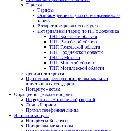
Тарифы
Тарифы
Освобождение от уплаты нотариального
тарифа
Возврат нотариального тарифа
Нотариальный тариф по ИН с должника
ТНП Брестской области
ТНП Витебской области
ТНП Гомельской области
ТНП Гродненской области
ТНП г. Минска
ТНП Минской области
ТНП Могилевской области
Депозит нотариуса
Публичные реестры нотариальных палат
иностранных государств
Нотариус - детям
Обращения граждан и юрлиц
Порядок рассмотрения обращений
Личный прием
Прямая телефонная линия
Найти нотариуса
Нотариусы Беларуси
Нотариальные конторы