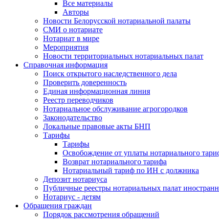
Все материалы
Авторы
Новости Белорусской нотариальной палаты
СМИ о нотариате
Нотариат в мире
Мероприятия
Новости территориальных нотариальных палат
Справочная информация
Поиск открытого наследственного дела
Проверить доверенность
Единая информационная линия
Реестр переводчиков
Нотариальное обслуживание агрогородков
Законодательство
Локальные правовые акты БНП
Тарифы
Тарифы
Освобождение от уплаты нотариального тари
Возврат нотариального тарифа
Нотариальный тариф по ИН с должника
Депозит нотариуса
Публичные реестры нотариальных палат иностранн
Нотариус - детям
Обращения граждан
Порядок рассмотрения обращений