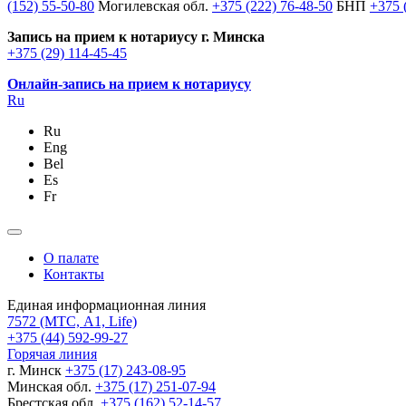
(152) 55-50-80
Могилевская обл.
+375 (222) 76-48-50
БНП
+375 
Запись на прием к нотариусу г. Минска
+375 (29) 114-45-45
Онлайн-запись на прием к нотариусу
Ru
Ru
Eng
Bel
Es
Fr
О палате
Контакты
Единая информационная линия
7572
(МТС, A1, Life)
+375 (44) 592-99-27
Горячая линия
г. Минск
+375 (17) 243-08-95
Минская обл.
+375 (17) 251-07-94
Брестская обл.
+375 (162) 52-14-57