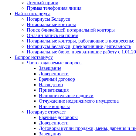
Личный прием
Прямая телефонная линия
Найти нотариуса
Нотариусы Беларуси
Нотариальные конторы
Поиск ближайшей нотариальной конторы
Онлайн запись на прием
Нотариальные конторы, работающие в воскресенье
Нотариусы Беларуси, прекратившие деятельность
Нотариальные бюро, прекратившие работу с 1.01.2
Вопрос нотариусу
Часто задаваемые вопросы
Завещание
Доверенности
Брачный договор
Наследство
Приватизация
Исполнительные надписи
Отчуждение недвижимого имущества
Иные вопросы
Нотариус отвечает
Брачные договоры
Доверенности
Договоры купли-продажи, мены, дарения и и
Завещания